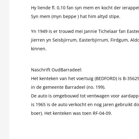
Hy liende fl. 0,10 fan syn mem en kocht der ierappels
Syn mem (myn beppe ) hat him altyd stipe.
Yn 1949 is er trouwd mei Jannie Tichelaar fan East
jierren yn Seisbjirrum, Easterbjirrum, Firdgum, Ald
kinnen.
Naschrift OudBarradeel:
Het kenteken van het voertuig (BEDFORD) is B-35629
in de gemeente Barradeel (no. 199).
De auto is omgebouwd tot ventwagen voor aardappe
is 1965 is de auto verkocht en nog jaren gebruikt do
boer). Het kenteken was toen RF-04-09.