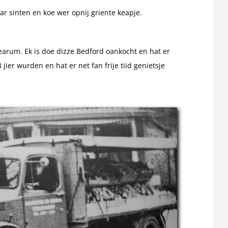
ear sinten en koe wer opnij griente keapje.
earum. Ek is doe dizze Bedford oankocht en hat er
ier wurden en hat er net fan frije tiid genietsje