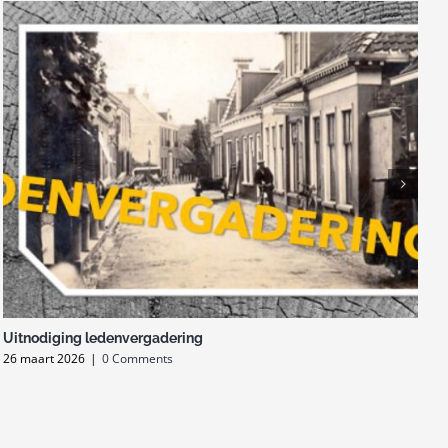
Uitnodiging ledenvergadering
I
26 maart 2026
|
0 Comments
2