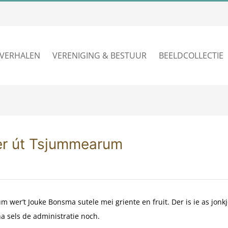
VERHALEN
VERENIGING & BESTUUR
BEELDCOLLECTIE
er út Tsjummearum
um wer’t Jouke Bonsma sutele mei griente en fruit. Der is ie as jonkj
ha sels de administratie noch.