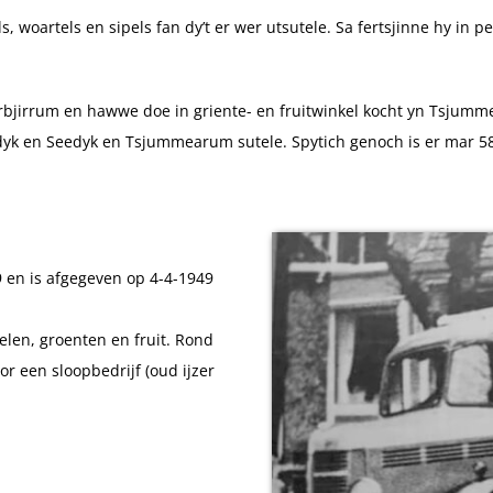
, woartels en sipels fan dy’t er wer utsutele. Sa fertsjinne hy in p
erbjirrum en hawwe doe in griente- en fruitwinkel kocht yn Tsjumm
dyk en Seedyk en Tsjummearum sutele. Spytich genoch is er mar 58 j
 en is afgegeven op 4-4-1949
len, groenten en fruit. Rond
or een sloopbedrijf (oud ijzer